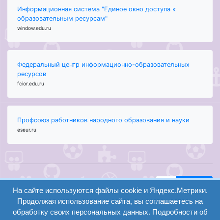
Информационная система "Единое окно доступа к
образовательным ресурсам"
window.edu.ru
Федеральный центр информационно-образовательных
ресурсов
fcior.edu.ru
Профсоюз работников народного образования и науки
eseur.ru
ООО "Центр
Найти
На сайте используются файлы cookie и Яндекс.Метрики.
образования и
вход
консалтинга"
Продолжая использование сайта, вы соглашаетесь на
Версия
Волгоград 2008-
обработку своих персональных данных. Подробности об
регистрация
сайта для
2026